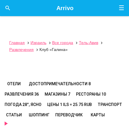
☰

Arrivo
Главная
Израиль
Все города
Тель-Авив




Развлечения
Клуб «Галина»

ОТЕЛИ
ДОСТОПРИМЕЧАТЕЛЬНОСТИ
8
РАЗВЛЕЧЕНИЯ
36
МАГАЗИНЫ
7
РЕСТОРАНЫ
10
ПОГОДА
28°, ЯСНО
ЦЕНЫ
1 ILS = 25.75 RUB
ТРАНСПОРТ
СТАТЬИ
ШОППИНГ
ПЕРЕВОДЧИК
КАРТЫ
