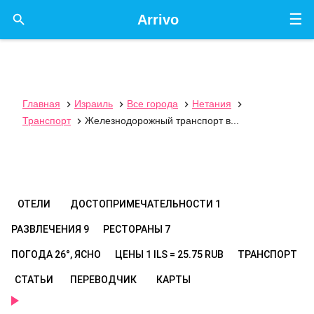
☰

Arrivo
Главная
Израиль
Все города
Нетания




Транспорт
Железнодорожный транспорт в...

ОТЕЛИ
ДОСТОПРИМЕЧАТЕЛЬНОСТИ
1
РАЗВЛЕЧЕНИЯ
9
РЕСТОРАНЫ
7
ПОГОДА
26°, ЯСНО
ЦЕНЫ
1 ILS = 25.75 RUB
ТРАНСПОРТ
СТАТЬИ
ПЕРЕВОДЧИК
КАРТЫ
