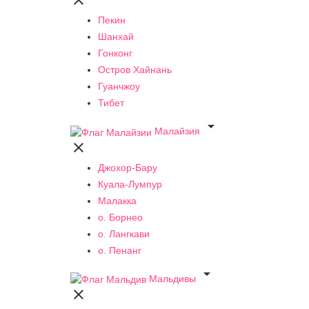

Пекин
Шанхай
Гонконг
Остров Хайнань
Гуанчжоу
Тибет

Малайзия

Джохор-Бару
Куала-Лумпур
Малакка
о. Борнео
о. Лангкави
о. Пенанг

Мальдивы
