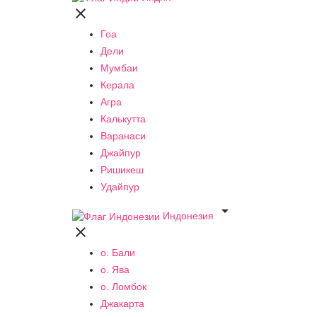

Гоа
Дели
Мумбаи
Керала
Агра
Калькутта
Варанаси
Джайпур
Ришикеш
Удайпур

Индонезия

о. Бали
о. Ява
о. Ломбок
Джакарта