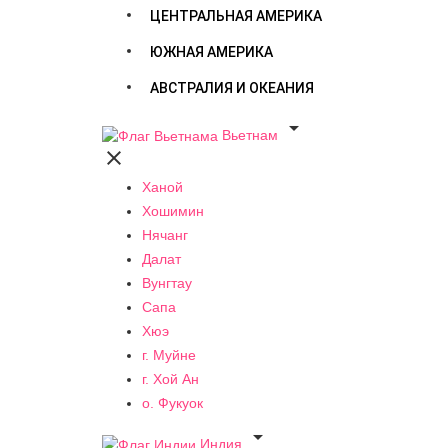
ЦЕНТРАЛЬНАЯ АМЕРИКА
ЮЖНАЯ АМЕРИКА
АВСТРАЛИЯ И ОКЕАНИЯ

Вьетнам

Ханой
Хошимин
Нячанг
Далат
Вунгтау
Сапа
Хюэ
г. Муйне
г. Хой Ан
о. Фукуок

Индия