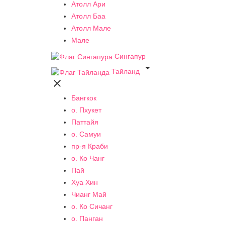
Атолл Ари
Атолл Баа
Атолл Мале
Мале
Сингапур

Тайланд

Бангкок
о. Пхукет
Паттайя
о. Самуи
пр-я Краби
о. Ко Чанг
Пай
Хуа Хин
Чианг Май
о. Ко Сичанг
о. Панган