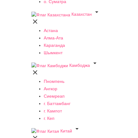
о. Суматра

Казахстан

Астана
Алма-Ата
Караганда
Шымкент

Камбоджа

Пномпень
Ангкор
Сиемреап
г. Баттамбанг
г. Кампот
г. Кеп

Китай