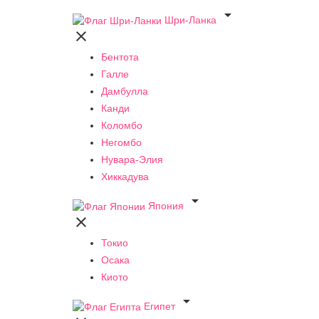

Шри-Ланка

Бентота
Галле
Дамбулла
Канди
Коломбо
Негомбо
Нувара-Элия
Хиккадува

Япония

Токио
Осака
Киото

Египет