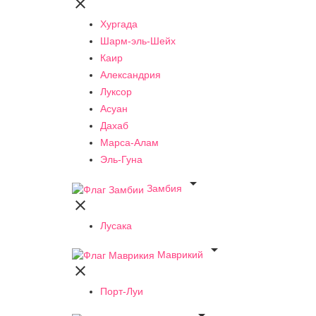

Хургада
Шарм-эль-Шейх
Каир
Александрия
Луксор
Асуан
Дахаб
Марса-Алам
Эль-Гуна

Замбия

Лусака

Маврикий

Порт-Луи
