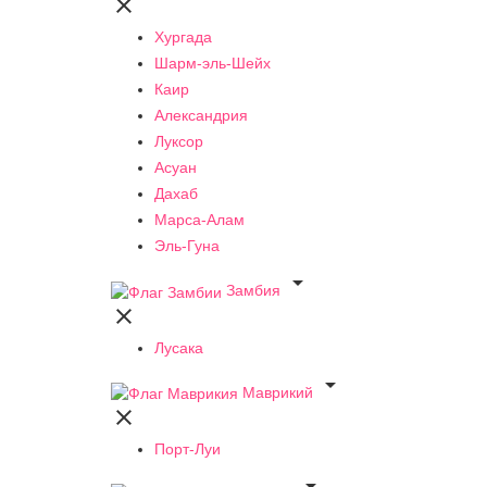

Хургада
Шарм-эль-Шейх
Каир
Александрия
Луксор
Асуан
Дахаб
Марса-Алам
Эль-Гуна

Замбия

Лусака

Маврикий

Порт-Луи
