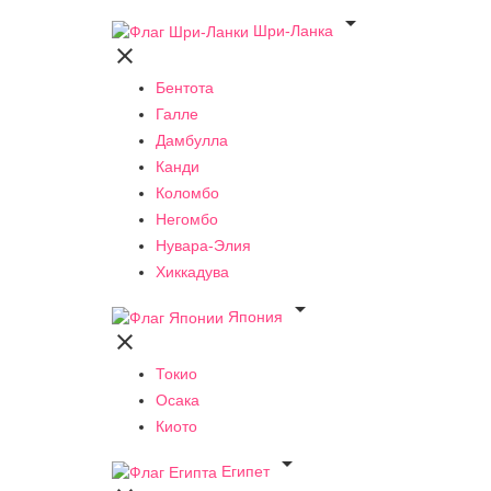

Шри-Ланка

Бентота
Галле
Дамбулла
Канди
Коломбо
Негомбо
Нувара-Элия
Хиккадува

Япония

Токио
Осака
Киото

Египет