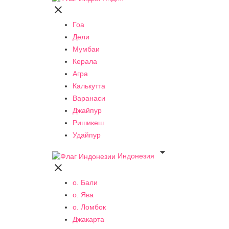

Гоа
Дели
Мумбаи
Керала
Агра
Калькутта
Варанаси
Джайпур
Ришикеш
Удайпур

Индонезия

о. Бали
о. Ява
о. Ломбок
Джакарта