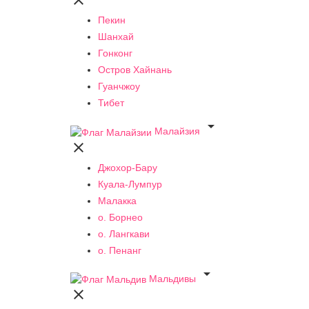

Пекин
Шанхай
Гонконг
Остров Хайнань
Гуанчжоу
Тибет

Малайзия

Джохор-Бару
Куала-Лумпур
Малакка
о. Борнео
о. Лангкави
о. Пенанг

Мальдивы
