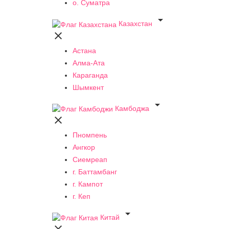
о. Суматра

Казахстан

Астана
Алма-Ата
Караганда
Шымкент

Камбоджа

Пномпень
Ангкор
Сиемреап
г. Баттамбанг
г. Кампот
г. Кеп

Китай