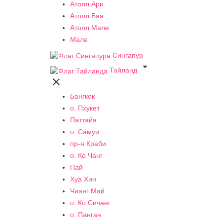
Атолл Ари
Атолл Баа
Атолл Мале
Мале
Сингапур

Тайланд

Бангкок
о. Пхукет
Паттайя
о. Самуи
пр-я Краби
о. Ко Чанг
Пай
Хуа Хин
Чианг Май
о. Ко Сичанг
о. Панган