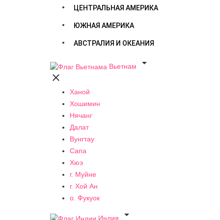
ЦЕНТРАЛЬНАЯ АМЕРИКА
ЮЖНАЯ АМЕРИКА
АВСТРАЛИЯ И ОКЕАНИЯ

Вьетнам

Ханой
Хошимин
Нячанг
Далат
Вунгтау
Сапа
Хюэ
г. Муйне
г. Хой Ан
о. Фукуок

Индия