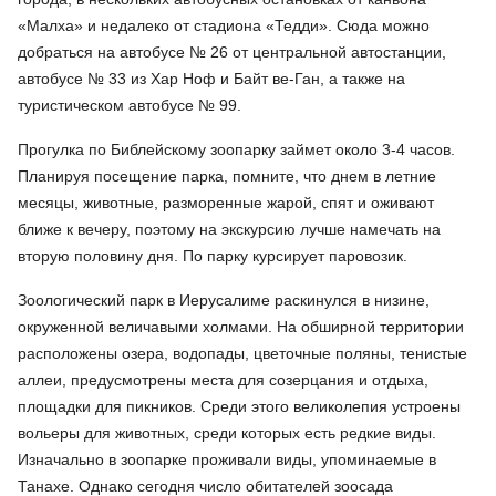
«Малха» и недалеко от стадиона «Тедди». Сюда можно
добраться на автобусе № 26 от центральной автостанции,
автобусе № 33 из Хар Ноф и Байт ве-Ган, а также на
туристическом автобусе № 99.
Прогулка по Библейскому зоопарку займет около 3-4 часов.
Планируя посещение парка, помните, что днем в летние
месяцы, животные, разморенные жарой, спят и оживают
ближе к вечеру, поэтому на экскурсию лучше намечать на
вторую половину дня. По парку курсирует паровозик.
Зоологический парк в Иерусалиме раскинулся в низине,
окруженной величавыми холмами. На обширной территории
расположены озера, водопады, цветочные поляны, тенистые
аллеи, предусмотрены места для созерцания и отдыха,
площадки для пикников. Среди этого великолепия устроены
вольеры для животных, среди которых есть редкие виды.
Изначально в зоопарке проживали виды, упоминаемые в
Танахе. Однако сегодня число обитателей зоосада