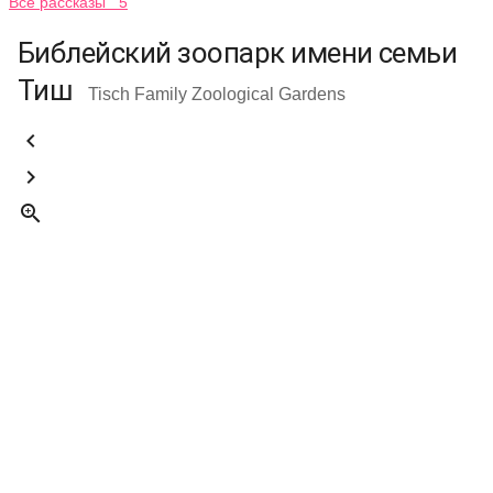
Все рассказы 5
Библейский зоопарк имени семьи
Тиш
Tisch Family Zoological Gardens


