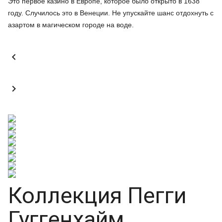
Это первое казино в Европе, которое было открыто в 1638
году. Случилось это в Венеции. Не упускайте шанс отдохнуть с
азартом в магическом городе на воде.


Коллекция Пегги
Гуггенхайм