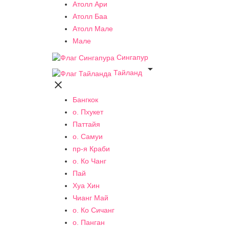
Атолл Ари
Атолл Баа
Атолл Мале
Мале
Сингапур

Тайланд

Бангкок
о. Пхукет
Паттайя
о. Самуи
пр-я Краби
о. Ко Чанг
Пай
Хуа Хин
Чианг Май
о. Ко Сичанг
о. Панган