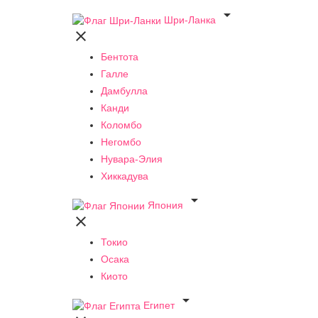

Шри-Ланка

Бентота
Галле
Дамбулла
Канди
Коломбо
Негомбо
Нувара-Элия
Хиккадува

Япония

Токио
Осака
Киото

Египет