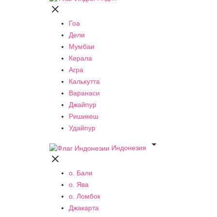

Гоа
Дели
Мумбаи
Керала
Агра
Калькутта
Варанаси
Джайпур
Ришикеш
Удайпур

Индонезия

о. Бали
о. Ява
о. Ломбок
Джакарта