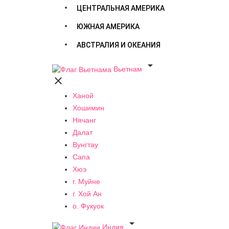
ЦЕНТРАЛЬНАЯ АМЕРИКА
ЮЖНАЯ АМЕРИКА
АВСТРАЛИЯ И ОКЕАНИЯ

Вьетнам

Ханой
Хошимин
Нячанг
Далат
Вунгтау
Сапа
Хюэ
г. Муйне
г. Хой Ан
о. Фукуок

Индия