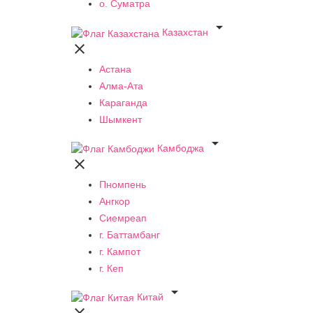
о. Суматра

Казахстан

Астана
Алма-Ата
Караганда
Шымкент

Камбоджа

Пномпень
Ангкор
Сиемреап
г. Баттамбанг
г. Кампот
г. Кеп

Китай