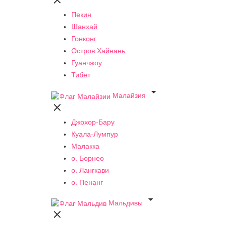

Пекин
Шанхай
Гонконг
Остров Хайнань
Гуанчжоу
Тибет

Малайзия

Джохор-Бару
Куала-Лумпур
Малакка
о. Борнео
о. Лангкави
о. Пенанг

Мальдивы
