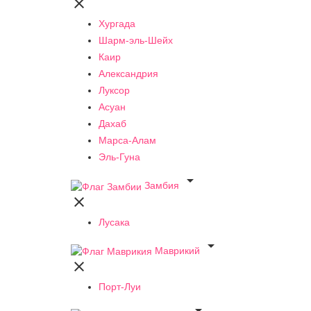

Хургада
Шарм-эль-Шейх
Каир
Александрия
Луксор
Асуан
Дахаб
Марса-Алам
Эль-Гуна

Замбия

Лусака

Маврикий

Порт-Луи
