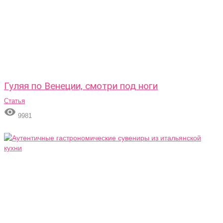
Гуляя по Венеции, смотри под ноги
Статья

9981