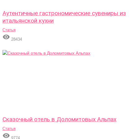
Аутентичные гастрономические сувениры из
итальянской кухни
Статья

28434
Сказочный отель в Доломитовых Альпах
Статья

9774