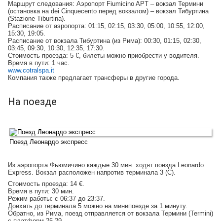
Маршрут следования:
Аэропорт Fiumicino APT – вокзал Термини
(остановка на dei Cinquecento перед вокзалом) – вокзал Тибуртина
(Stazione Tiburtina).
Расписание от аэропорта:
01:15, 02:15, 03:30, 05:00, 10:55, 12:00,
15:30, 19:05.
Расписание от вокзала Тибуртина (из Рима):
00:30, 01:15, 02:30,
03:45, 09:30, 10:30, 12:35, 17:30.
Стоимость проезда:
5 €, билеты можно приобрести у водителя.
Время в пути:
1 час.
www.cotralspa.it
Компания также предлагает трансферы в другие города.
На поезде
Поезд Леонардо экспресс
Из аэропорта Фьюмичино каждые 30 мин. ходят поезда Leonardo
Express. Вокзал расположен напротив терминала 3 (С).
Стоимость проезда:
14 €.
Время в пути:
30 мин.
Режим работы:
c 06:37 до 23:37.
Доехать до терминала 5 можно на минипоезде за 1 минуту.
Обратно, из Рима, поезд отправляется от вокзала Термини (Termini)
с платформ 25-29.