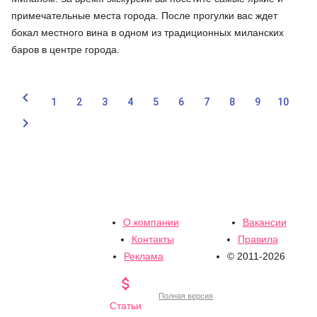
примечательные места города. После прогулки вас ждет
бокал местного вина в одном из традиционных миланских
баров в центре города.

1
2
3
4
5
6
7
8
9
10

О компании
Вакансии
Контакты
Правила
Реклама
© 2011-2026

Полная версия
Статьи