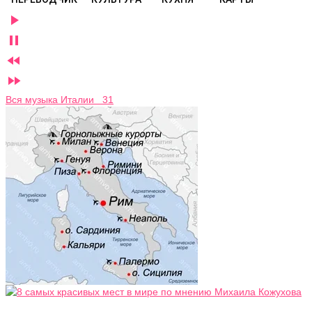




Вся музыка Италии 31