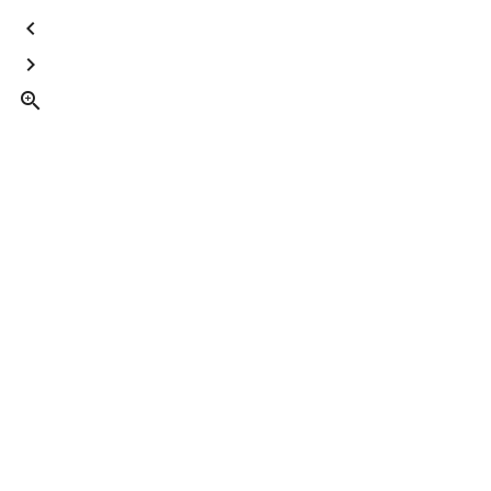


