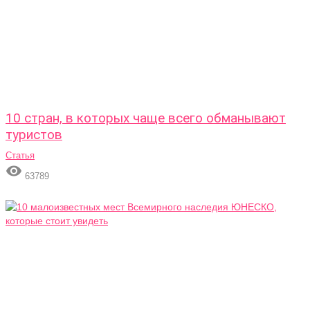
10 стран, в которых чаще всего обманывают
туристов
Статья

63789