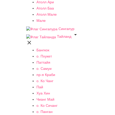
Атолл Ари
Атолл Баа
Атолл Мале
Мале
Сингапур

Тайланд

Бангкок
о. Пхукет
Паттайя
о. Самуи
пр-я Краби
о. Ко Чанг
Пай
Хуа Хин
Чианг Май
о. Ко Сичанг
о. Панган