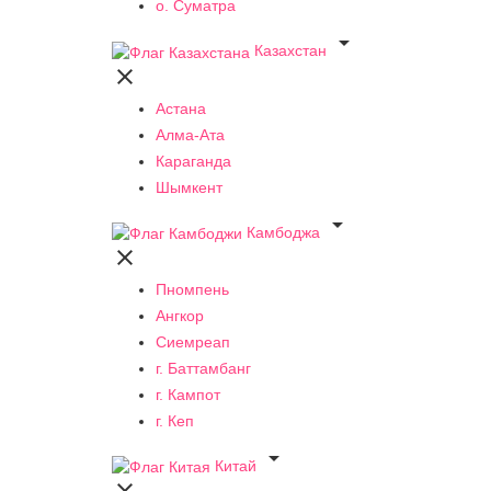
о. Суматра

Казахстан

Астана
Алма-Ата
Караганда
Шымкент

Камбоджа

Пномпень
Ангкор
Сиемреап
г. Баттамбанг
г. Кампот
г. Кеп

Китай