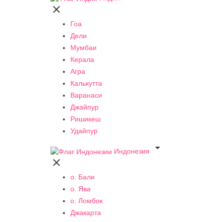

Гоа
Дели
Мумбаи
Керала
Агра
Калькутта
Варанаси
Джайпур
Ришикеш
Удайпур

Индонезия

о. Бали
о. Ява
о. Ломбок
Джакарта