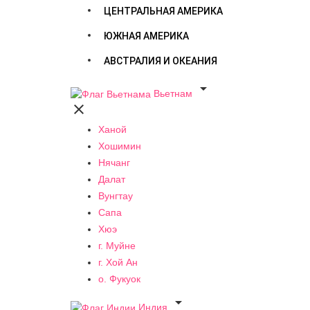
ЦЕНТРАЛЬНАЯ АМЕРИКА
ЮЖНАЯ АМЕРИКА
АВСТРАЛИЯ И ОКЕАНИЯ

Вьетнам

Ханой
Хошимин
Нячанг
Далат
Вунгтау
Сапа
Хюэ
г. Муйне
г. Хой Ан
о. Фукуок

Индия