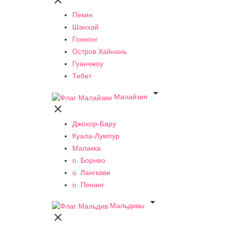

Пекин
Шанхай
Гонконг
Остров Хайнань
Гуанчжоу
Тибет

Малайзия

Джохор-Бару
Куала-Лумпур
Малакка
о. Борнео
о. Лангкави
о. Пенанг

Мальдивы
