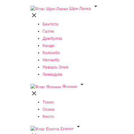

Шри-Ланка

Бентота
Галле
Дамбулла
Канди
Коломбо
Негомбо
Нувара-Элия
Хиккадува

Япония

Токио
Осака
Киото

Египет