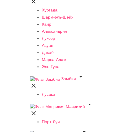

Хургада
Шарм-эль-Шейх
Каир
Александрия
Луксор
Асуан
Дахаб
Марса-Алам
Эль-Гуна

Замбия

Лусака

Маврикий

Порт-Луи
