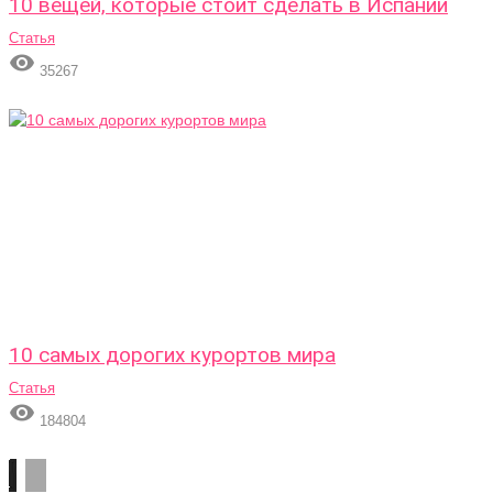
10 вещей, которые стоит сделать в Испании
Статья

35267
10 самых дорогих курортов мира
Статья

184804