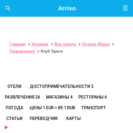
☰

Arrivo
Главная
Испания
Все города
Остров Ибица




Развлечения
Клуб Space

ОТЕЛИ
ДОСТОПРИМЕЧАТЕЛЬНОСТИ
2
РАЗВЛЕЧЕНИЯ
26
МАГАЗИНЫ
4
РЕСТОРАНЫ
6
ПОГОДА
ЦЕНЫ
1 EUR = 89.1 RUB
ТРАНСПОРТ
СТАТЬИ
ПЕРЕВОДЧИК
КАРТЫ
