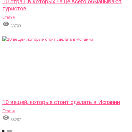
10 стран, в которых чаще всего обманывают
туристов
Статья

63793
10 вещей, которые стоит сделать в Испании
Статья

35267