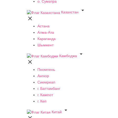
о. Суматра

Казахстан

Астана
Алма-Ата
Караганда
Шымкент

Камбоджа

Пномпень
Ангкор
Сиемреап
г. Баттамбанг
г. Кампот
г. Кеп

Китай