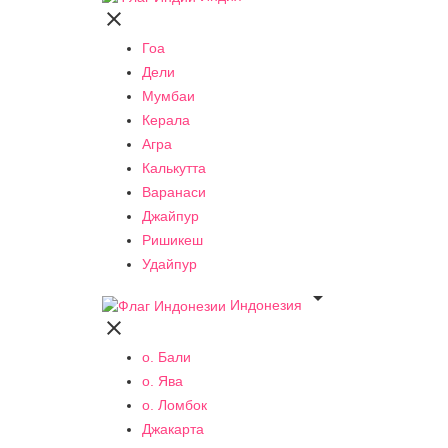

Гоа
Дели
Мумбаи
Керала
Агра
Калькутта
Варанаси
Джайпур
Ришикеш
Удайпур

Индонезия

о. Бали
о. Ява
о. Ломбок
Джакарта