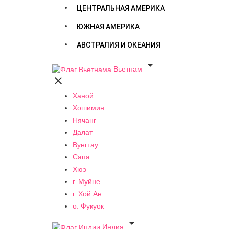
ЦЕНТРАЛЬНАЯ АМЕРИКА
ЮЖНАЯ АМЕРИКА
АВСТРАЛИЯ И ОКЕАНИЯ

Вьетнам

Ханой
Хошимин
Нячанг
Далат
Вунгтау
Сапа
Хюэ
г. Муйне
г. Хой Ан
о. Фукуок

Индия