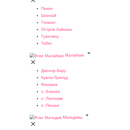

Пекин
Шанхай
Гонконг
Остров Хайнань
Гуанчжоу
Тибет

Малайзия

Джохор-Бару
Куала-Лумпур
Малакка
о. Борнео
о. Лангкави
о. Пенанг

Мальдивы
