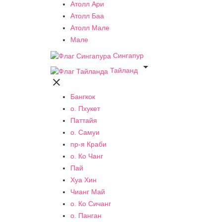
Атолл Ари
Атолл Баа
Атолл Мале
Мале
Сингапур

Тайланд

Бангкок
о. Пхукет
Паттайя
о. Самуи
пр-я Краби
о. Ко Чанг
Пай
Хуа Хин
Чианг Май
о. Ко Сичанг
о. Панган