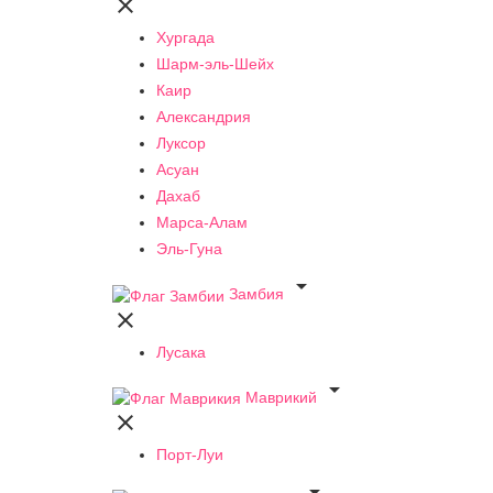

Хургада
Шарм-эль-Шейх
Каир
Александрия
Луксор
Асуан
Дахаб
Марса-Алам
Эль-Гуна

Замбия

Лусака

Маврикий

Порт-Луи
