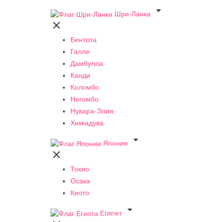

Шри-Ланка

Бентота
Галле
Дамбулла
Канди
Коломбо
Негомбо
Нувара-Элия
Хиккадува

Япония

Токио
Осака
Киото

Египет