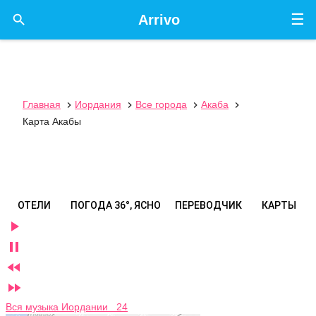
☰

Arrivo
Главная
Иордания
Все города
Акаба




Карта Акабы
ОТЕЛИ
ПОГОДА
36°, ЯСНО
ПЕРЕВОДЧИК
КАРТЫ




Вся музыка Иордании 24