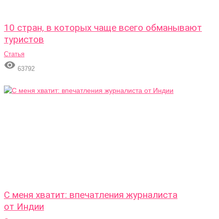
10 стран, в которых чаще всего обманывают
туристов
Статья

63792
С меня хватит: впечатления журналиста
от Индии