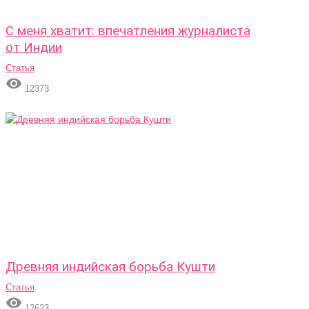
С меня хватит: впечатления журналиста
от Индии
Статья

12373
Древняя индийская борьба Кушти
Статья

12623