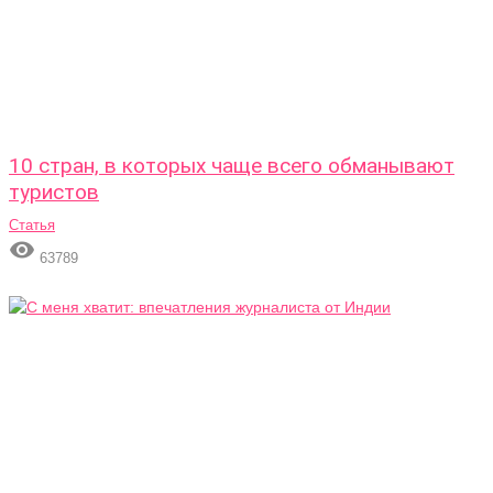
10 стран, в которых чаще всего обманывают
туристов
Статья

63789