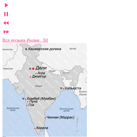




Вся музыка Индии 50