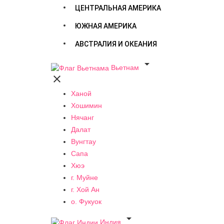
ЦЕНТРАЛЬНАЯ АМЕРИКА
ЮЖНАЯ АМЕРИКА
АВСТРАЛИЯ И ОКЕАНИЯ

Вьетнам

Ханой
Хошимин
Нячанг
Далат
Вунгтау
Сапа
Хюэ
г. Муйне
г. Хой Ан
о. Фукуок

Индия