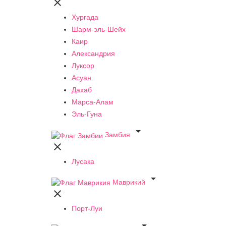

Хургада
Шарм-эль-Шейх
Каир
Александрия
Луксор
Асуан
Дахаб
Марса-Алам
Эль-Гуна

Замбия

Лусака

Маврикий

Порт-Луи
