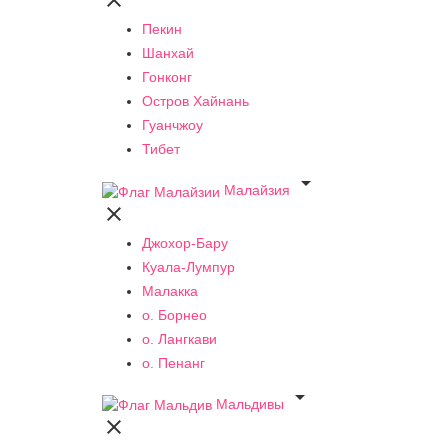

Пекин
Шанхай
Гонконг
Остров Хайнань
Гуанчжоу
Тибет

Малайзия

Джохор-Бару
Куала-Лумпур
Малакка
о. Борнео
о. Лангкави
о. Пенанг

Мальдивы
