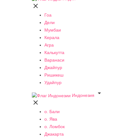

Гоа
Дели
Мумбаи
Керала
Агра
Калькутта
Варанаси
Джайпур
Ришикеш
Удайпур

Индонезия

о. Бали
о. Ява
о. Ломбок
Джакарта