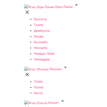

Шри-Ланка

Бентота
Галле
Дамбулла
Канди
Коломбо
Негомбо
Нувара-Элия
Хиккадува

Япония

Токио
Осака
Киото

Египет