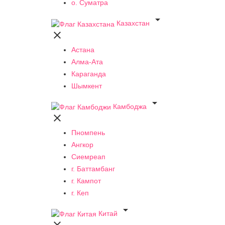
о. Суматра

Казахстан

Астана
Алма-Ата
Караганда
Шымкент

Камбоджа

Пномпень
Ангкор
Сиемреап
г. Баттамбанг
г. Кампот
г. Кеп

Китай