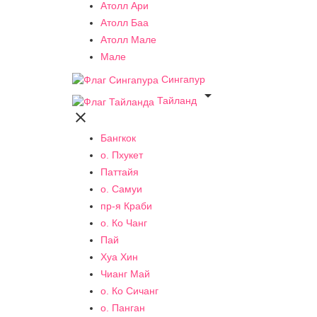
Атолл Ари
Атолл Баа
Атолл Мале
Мале
Сингапур

Тайланд

Бангкок
о. Пхукет
Паттайя
о. Самуи
пр-я Краби
о. Ко Чанг
Пай
Хуа Хин
Чианг Май
о. Ко Сичанг
о. Панган