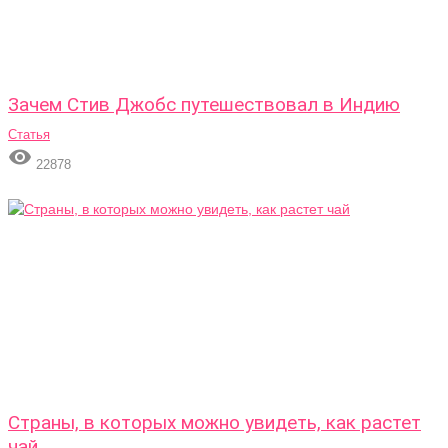
Зачем Стив Джобс путешествовал в Индию
Статья

22878
Страны, в которых можно увидеть, как растет
чай