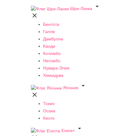

Шри-Ланка

Бентота
Галле
Дамбулла
Канди
Коломбо
Негомбо
Нувара-Элия
Хиккадува

Япония

Токио
Осака
Киото

Египет