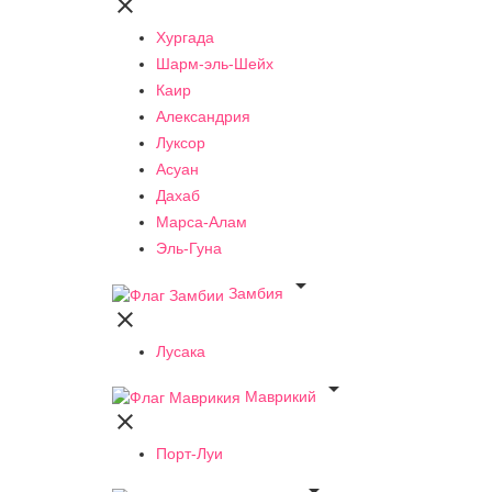

Хургада
Шарм-эль-Шейх
Каир
Александрия
Луксор
Асуан
Дахаб
Марса-Алам
Эль-Гуна

Замбия

Лусака

Маврикий

Порт-Луи
