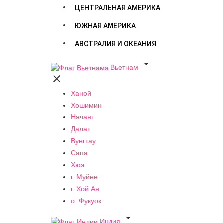
ЦЕНТРАЛЬНАЯ АМЕРИКА
ЮЖНАЯ АМЕРИКА
АВСТРАЛИЯ И ОКЕАНИЯ

Вьетнам

Ханой
Хошимин
Нячанг
Далат
Вунгтау
Сапа
Хюэ
г. Муйне
г. Хой Ан
о. Фукуок

Индия