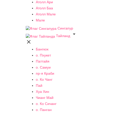
Атолл Ари
Атолл Баа
Атолл Мале
Мале
Сингапур

Тайланд

Бангкок
о. Пхукет
Паттайя
о. Самуи
пр-я Краби
о. Ко Чанг
Пай
Хуа Хин
Чианг Май
о. Ко Сичанг
о. Панган