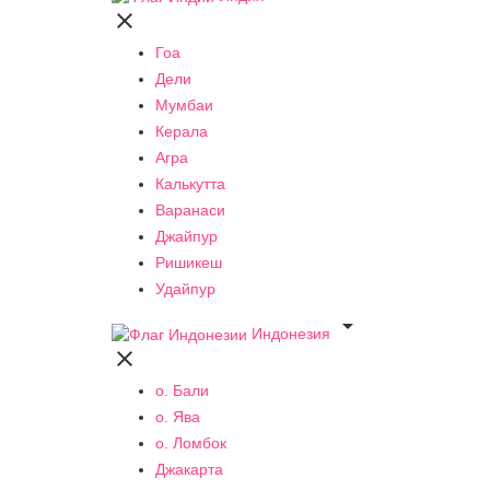

Гоа
Дели
Мумбаи
Керала
Агра
Калькутта
Варанаси
Джайпур
Ришикеш
Удайпур

Индонезия

о. Бали
о. Ява
о. Ломбок
Джакарта