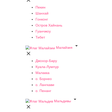

Пекин
Шанхай
Гонконг
Остров Хайнань
Гуанчжоу
Тибет

Малайзия

Джохор-Бару
Куала-Лумпур
Малакка
о. Борнео
о. Лангкави
о. Пенанг

Мальдивы
