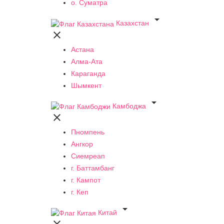
о. Суматра

Казахстан

Астана
Алма-Ата
Караганда
Шымкент

Камбоджа

Пномпень
Ангкор
Сиемреап
г. Баттамбанг
г. Кампот
г. Кеп

Китай