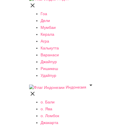

Гоа
Дели
Мумбаи
Керала
Агра
Калькутта
Варанаси
Джайпур
Ришикеш
Удайпур

Индонезия

о. Бали
о. Ява
о. Ломбок
Джакарта