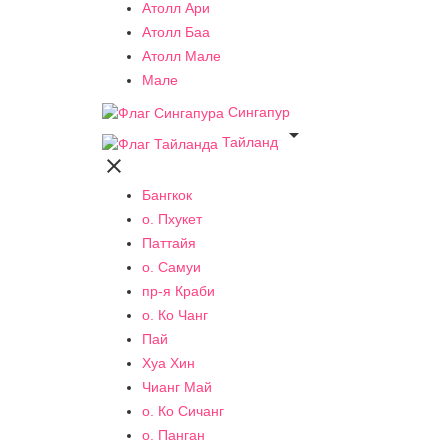
Атолл Ари
Атолл Баа
Атолл Мале
Мале
Сингапур

Тайланд

Бангкок
о. Пхукет
Паттайя
о. Самуи
пр-я Краби
о. Ко Чанг
Пай
Хуа Хин
Чианг Май
о. Ко Сичанг
о. Панган