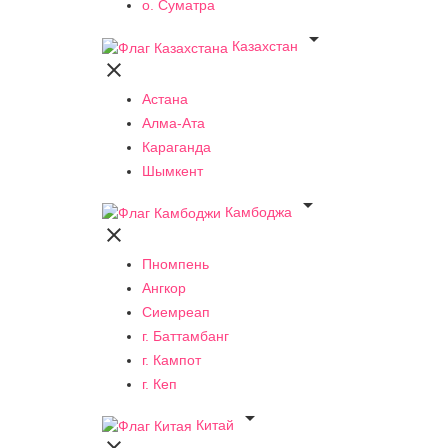
о. Суматра

Казахстан

Астана
Алма-Ата
Караганда
Шымкент

Камбоджа

Пномпень
Ангкор
Сиемреап
г. Баттамбанг
г. Кампот
г. Кеп

Китай