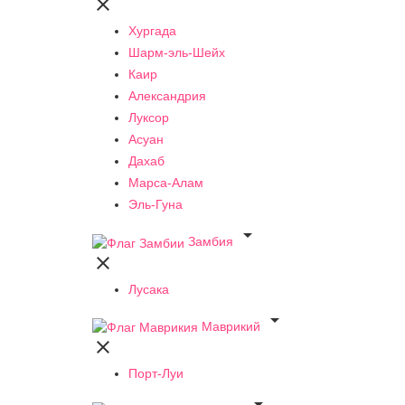

Хургада
Шарм-эль-Шейх
Каир
Александрия
Луксор
Асуан
Дахаб
Марса-Алам
Эль-Гуна

Замбия

Лусака

Маврикий

Порт-Луи
