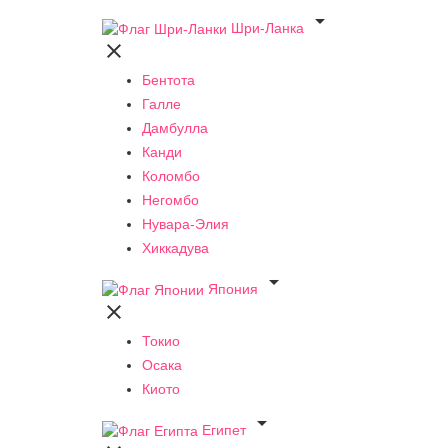

Шри-Ланка

Бентота
Галле
Дамбулла
Канди
Коломбо
Негомбо
Нувара-Элия
Хиккадува

Япония

Токио
Осака
Киото

Египет