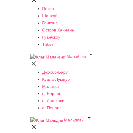

Пекин
Шанхай
Гонконг
Остров Хайнань
Гуанчжоу
Тибет

Малайзия

Джохор-Бару
Куала-Лумпур
Малакка
о. Борнео
о. Лангкави
о. Пенанг

Мальдивы
