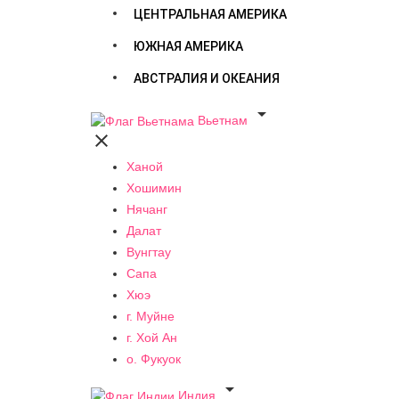
ЦЕНТРАЛЬНАЯ АМЕРИКА
ЮЖНАЯ АМЕРИКА
АВСТРАЛИЯ И ОКЕАНИЯ

Вьетнам

Ханой
Хошимин
Нячанг
Далат
Вунгтау
Сапа
Хюэ
г. Муйне
г. Хой Ан
о. Фукуок

Индия