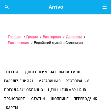
☰

Arrivo
Главная
Греция
Все города
Салоники




Развлечения
Еврейский музей в Салониках

ОТЕЛИ
ДОСТОПРИМЕЧАТЕЛЬНОСТИ
10
РАЗВЛЕЧЕНИЯ
21
МАГАЗИНЫ
8
РЕСТОРАНЫ
8
ПОГОДА
34°, ОБЛАЧНО
ЦЕНЫ
1 EUR = 89.1 RUB
ТРАНСПОРТ
СТАТЬИ
ШОППИНГ
ПЕРЕВОДЧИК
КАРТЫ