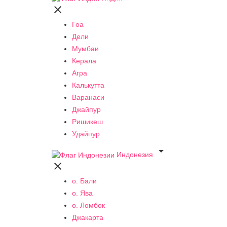

Гоа
Дели
Мумбаи
Керала
Агра
Калькутта
Варанаси
Джайпур
Ришикеш
Удайпур

Индонезия

о. Бали
о. Ява
о. Ломбок
Джакарта