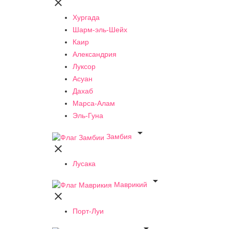

Хургада
Шарм-эль-Шейх
Каир
Александрия
Луксор
Асуан
Дахаб
Марса-Алам
Эль-Гуна

Замбия

Лусака

Маврикий

Порт-Луи
