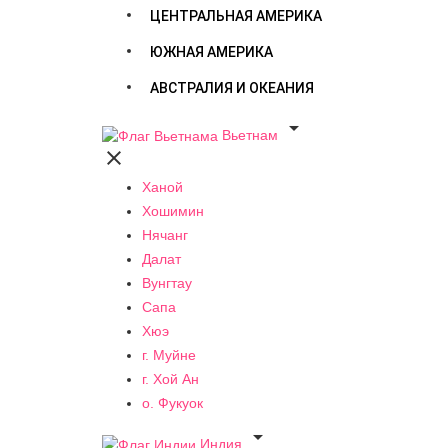
ЦЕНТРАЛЬНАЯ АМЕРИКА
ЮЖНАЯ АМЕРИКА
АВСТРАЛИЯ И ОКЕАНИЯ

Вьетнам

Ханой
Хошимин
Нячанг
Далат
Вунгтау
Сапа
Хюэ
г. Муйне
г. Хой Ан
о. Фукуок

Индия