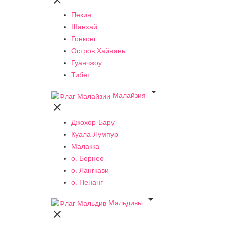

Пекин
Шанхай
Гонконг
Остров Хайнань
Гуанчжоу
Тибет

Малайзия

Джохор-Бару
Куала-Лумпур
Малакка
о. Борнео
о. Лангкави
о. Пенанг

Мальдивы
