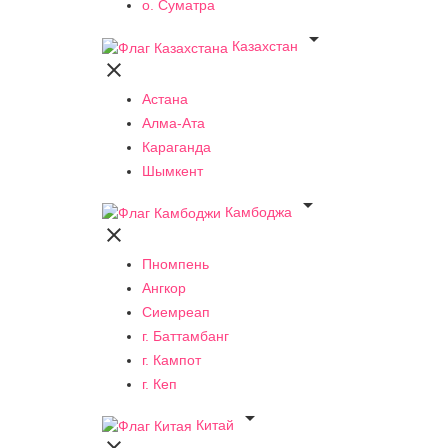
о. Суматра

Казахстан

Астана
Алма-Ата
Караганда
Шымкент

Камбоджа

Пномпень
Ангкор
Сиемреап
г. Баттамбанг
г. Кампот
г. Кеп

Китай