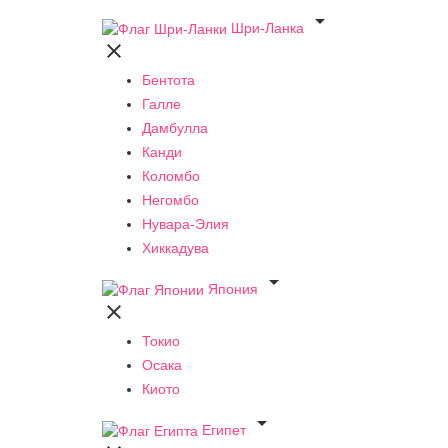

Шри-Ланка

Бентота
Галле
Дамбулла
Канди
Коломбо
Негомбо
Нувара-Элия
Хиккадува

Япония

Токио
Осака
Киото

Египет