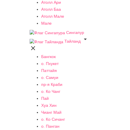
Атолл Ари
Атолл Баа
Атолл Мале
Мале
Сингапур

Тайланд

Бангкок
о. Пхукет
Паттайя
о. Самуи
пр-я Краби
о. Ко Чанг
Пай
Хуа Хин
Чианг Май
о. Ко Сичанг
о. Панган