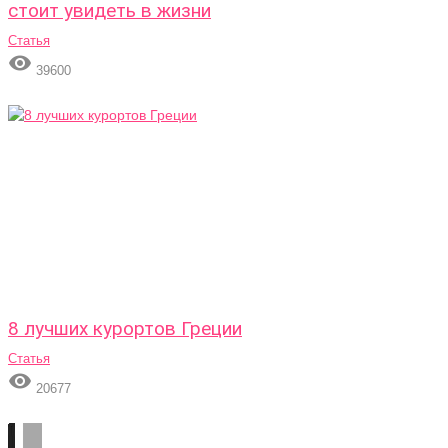
стоит увидеть в жизни
Статья

39600
8 лучших курортов Греции
Статья

20677