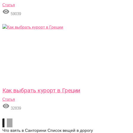
Статья

59039
Как выбрать курорт в Греции
Статья

32839
Что взять в Санторини
Список вещей в дорогу