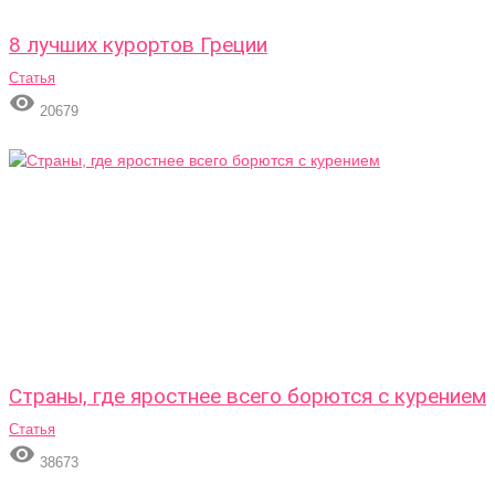
8 лучших курортов Греции
Статья

20679
Страны, где яростнее всего борются с курением
Статья

38673