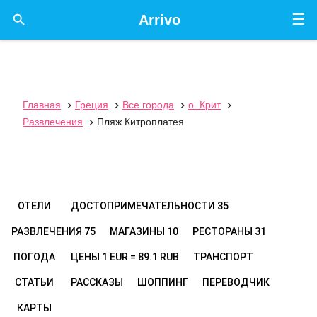
☰

Arrivo
Главная
Греция
Все города
о. Крит




Развлечения
Пляж Китроплатея

ОТЕЛИ
ДОСТОПРИМЕЧАТЕЛЬНОСТИ
35
РАЗВЛЕЧЕНИЯ
75
МАГАЗИНЫ
10
РЕСТОРАНЫ
31
ПОГОДА
ЦЕНЫ
1 EUR = 89.1 RUB
ТРАНСПОРТ
СТАТЬИ
РАССКАЗЫ
ШОППИНГ
ПЕРЕВОДЧИК
КАРТЫ