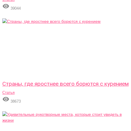

39044
Страны, где яростнее всего борются с курением
Статья

38673