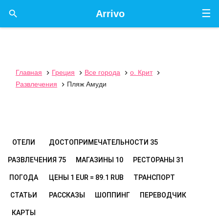
☰

Arrivo
Главная
Греция
Все города
о. Крит




Развлечения
Пляж Амуди

ОТЕЛИ
ДОСТОПРИМЕЧАТЕЛЬНОСТИ
35
РАЗВЛЕЧЕНИЯ
75
МАГАЗИНЫ
10
РЕСТОРАНЫ
31
ПОГОДА
ЦЕНЫ
1 EUR = 89.1 RUB
ТРАНСПОРТ
СТАТЬИ
РАССКАЗЫ
ШОППИНГ
ПЕРЕВОДЧИК
КАРТЫ