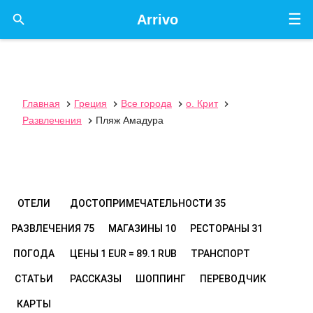
☰

Arrivo
Главная
Греция
Все города
о. Крит




Развлечения
Пляж Амадура

ОТЕЛИ
ДОСТОПРИМЕЧАТЕЛЬНОСТИ
35
РАЗВЛЕЧЕНИЯ
75
МАГАЗИНЫ
10
РЕСТОРАНЫ
31
ПОГОДА
ЦЕНЫ
1 EUR = 89.1 RUB
ТРАНСПОРТ
СТАТЬИ
РАССКАЗЫ
ШОППИНГ
ПЕРЕВОДЧИК
КАРТЫ