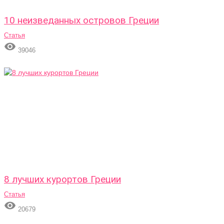
10 неизведанных островов Греции
Статья

39046
8 лучших курортов Греции
Статья

20679