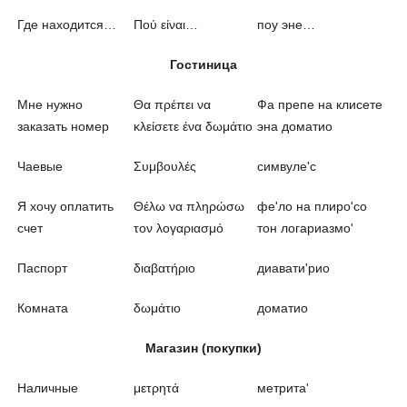
Где находится…
Πού είναι…
поу эне…
Гостиница
Мне нужно
Θα πρέπει να
Фа препе на клисете
заказать номер
κλείσετε ένα δωμάτιο
эна доматио
Чаевые
Συμβουλές
симвуле'с
Я хочу оплатить
Θέλω να πληρώσω
фе'ло на плиро'со
счет
τον λογαριασμό
тон логариазмо'
Паспорт
διαβατήριο
диавати'рио
Комната
δωμάτιο
доматио
Магазин (покупки)
Наличные
μετρητά
метрита'