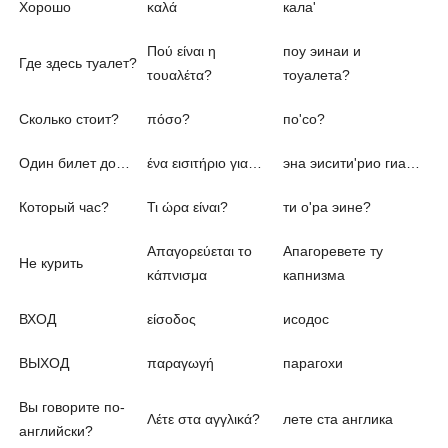
Хорошо
καλά
кала'
Πού είναι η
поу эинаи и
Где здесь туалет?
τουαλέτα?
тоуалета?
Сколько стоит?
πόσο?
по'со?
Один билет до…
ένα εισιτήριο για…
эна эисити'рио гиа…
Который час?
Τι ώρα είναι?
ти о'ра эине?
Απαγορεύεται το
Апагоревете ту
Не курить
κάπνισμα
капнизма
ВХОД
είσοδος
исодос
ВЫХОД
παραγωγή
парагохи
Вы говорите по-
Λέτε στα αγγλικά?
лете ста англика
английски?