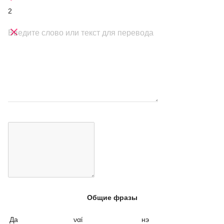
2

Введите слово или текст для перевода
Общие фразы
Да
ναί
нэ