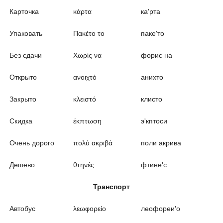
Карточка
κάρτα
ка'рта
Упаковать
Πακέτο το
паке'то
Без сдачи
Χωρίς να
форис на
Открыто
ανοιχτό
анихто
Закрыто
κλειστό
клисто
Скидка
έκπτωση
э'кптоси
Очень дорого
πολύ ακριβά
поли акрива
Дешево
θτηνές
фтине'с
Транспорт
Автобус
λεωφορείο
леофореи'о