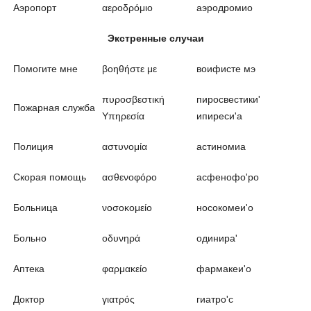
Аэропорт
αεροδρόμιο
аэродромио
Экстренные случаи
Помогите мне
βοηθήστε με
воифисте мэ
πυροσβεστική
пиросвестики'
Пожарная служба
Υπηρεσία
ипиреси'а
Полиция
αστυνομία
астиномиа
Скорая помощь
ασθενοφόρο
асфенофо'ро
Больница
νοσοκομείο
носокомеи'о
Больно
οδυνηρά
одинира'
Аптека
φαρμακείο
фармакеи'о
Доктор
γιατρός
гиатро'с