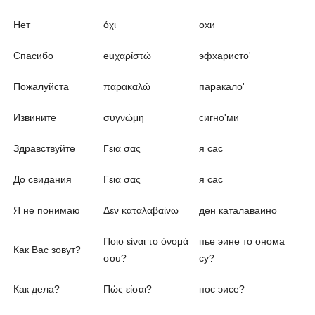
Нет
όχι
охи
Спасибо
euχαρίστώ
эфхаристо'
Пожалуйста
παρακαλώ
паракало'
Извините
συγνώμη
сигно'ми
Здравствуйте
Γεια σας
я сас
До свидания
Γεια σας
я сас
Я не понимаю
Δεν καταλαβαίνω
ден каталаваино
Ποιο είναι το όνομά
пье эине то онома
Как Вас зовут?
σου?
су?
Как дела?
Πώς είσαι?
пос эисе?