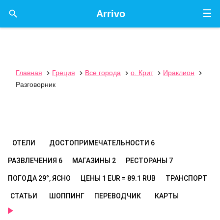
☰

Arrivo
Главная
Греция
Все города
о. Крит
Ираклион





Разговорник
ОТЕЛИ
ДОСТОПРИМЕЧАТЕЛЬНОСТИ
6
РАЗВЛЕЧЕНИЯ
6
МАГАЗИНЫ
2
РЕСТОРАНЫ
7
ПОГОДА
29°, ЯСНО
ЦЕНЫ
1 EUR = 89.1 RUB
ТРАНСПОРТ
СТАТЬИ
ШОППИНГ
ПЕРЕВОДЧИК
КАРТЫ
