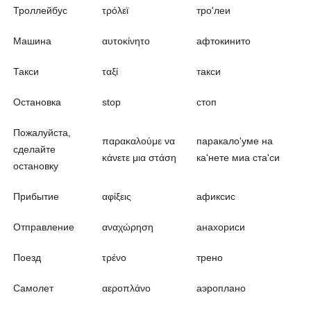
Троллейбус
τρόλεϊ
тро'леи
Машина
αυτοκίνητο
афтокинито
Такси
ταξί
такси
Остановка
stop
стоп
Пожалуйста,
παρακαλούμε να
паракало'уме на
сделайте
κάνετε μια στάση
ка'нете миа ста'си
остановку
Прибытие
αφίξεις
афиксис
Отправление
αναχώρηση
анахориси
Поезд
τρένο
трено
Самолет
αεροπλάνο
аэроплано