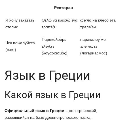
Ресторан
Я хочу заказать
Θέλω να κλείσω ένα
фе'ло на клесо эта
столик
τραπέζι
трапе'зи
Παρακαλούμε
паракалоу'ме
Чек пожалуйста
ελέγξτε
эле'нкстэ
(счет)
(λογαριασμός)
(логариасмос)
Язык в Греции
Какой язык в Греции
Официальный язык в Греции –
новогреческий,
развившийся на базе древнегреческого языка.