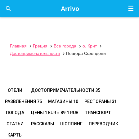
☰

Arrivo
Главная
Греция
Все города
о. Крит




Достопримечательности
Пещера Сфендони

ОТЕЛИ
ДОСТОПРИМЕЧАТЕЛЬНОСТИ
35
РАЗВЛЕЧЕНИЯ
75
МАГАЗИНЫ
10
РЕСТОРАНЫ
31
ПОГОДА
ЦЕНЫ
1 EUR = 89.1 RUB
ТРАНСПОРТ
СТАТЬИ
РАССКАЗЫ
ШОППИНГ
ПЕРЕВОДЧИК
КАРТЫ