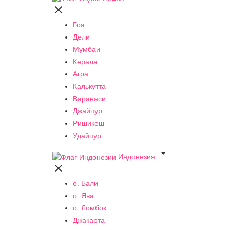

Гоа
Дели
Мумбаи
Керала
Агра
Калькутта
Варанаси
Джайпур
Ришикеш
Удайпур

Индонезия

о. Бали
о. Ява
о. Ломбок
Джакарта