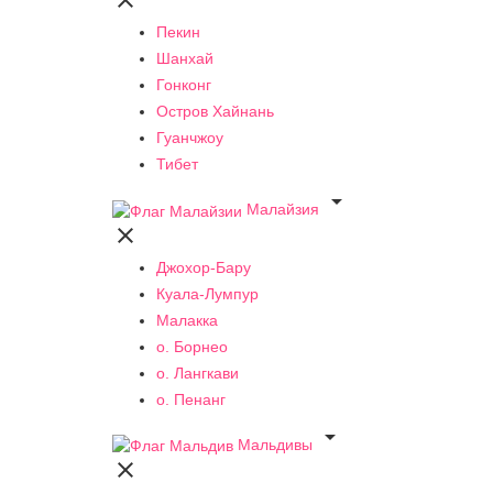

Пекин
Шанхай
Гонконг
Остров Хайнань
Гуанчжоу
Тибет

Малайзия

Джохор-Бару
Куала-Лумпур
Малакка
о. Борнео
о. Лангкави
о. Пенанг

Мальдивы
