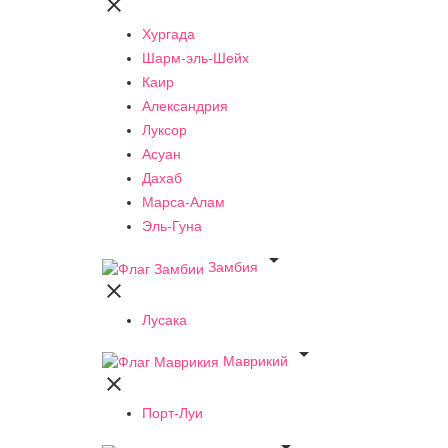

Хургада
Шарм-эль-Шейх
Каир
Александрия
Луксор
Асуан
Дахаб
Марса-Алам
Эль-Гуна

Замбия

Лусака

Маврикий

Порт-Луи
