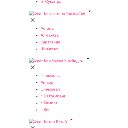
о. Суматра

Казахстан

Астана
Алма-Ата
Караганда
Шымкент

Камбоджа

Пномпень
Ангкор
Сиемреап
г. Баттамбанг
г. Кампот
г. Кеп

Китай