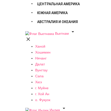
ЦЕНТРАЛЬНАЯ АМЕРИКА
ЮЖНАЯ АМЕРИКА
АВСТРАЛИЯ И ОКЕАНИЯ

Вьетнам

Ханой
Хошимин
Нячанг
Далат
Вунгтау
Сапа
Хюэ
г. Муйне
г. Хой Ан
о. Фукуок

Индия