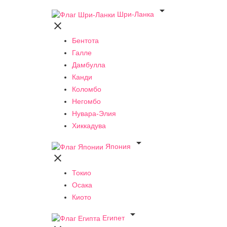

Шри-Ланка

Бентота
Галле
Дамбулла
Канди
Коломбо
Негомбо
Нувара-Элия
Хиккадува

Япония

Токио
Осака
Киото

Египет