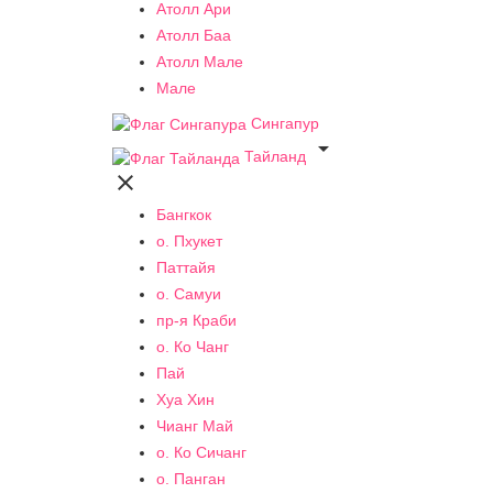
Атолл Ари
Атолл Баа
Атолл Мале
Мале
Сингапур

Тайланд

Бангкок
о. Пхукет
Паттайя
о. Самуи
пр-я Краби
о. Ко Чанг
Пай
Хуа Хин
Чианг Май
о. Ко Сичанг
о. Панган