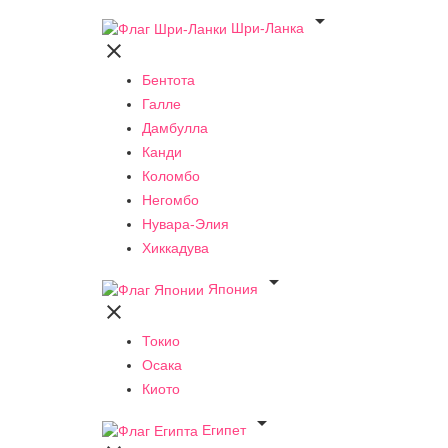

Шри-Ланка

Бентота
Галле
Дамбулла
Канди
Коломбо
Негомбо
Нувара-Элия
Хиккадува

Япония

Токио
Осака
Киото

Египет