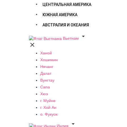
ЦЕНТРАЛЬНАЯ АМЕРИКА
ЮЖНАЯ АМЕРИКА
АВСТРАЛИЯ И ОКЕАНИЯ

Вьетнам

Ханой
Хошимин
Нячанг
Далат
Вунгтау
Сапа
Хюэ
г. Муйне
г. Хой Ан
о. Фукуок

Индия