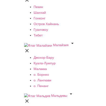

Пекин
Шанхай
Гонконг
Остров Хайнань
Гуанчжоу
Тибет

Малайзия

Джохор-Бару
Куала-Лумпур
Малакка
о. Борнео
о. Лангкави
о. Пенанг

Мальдивы
