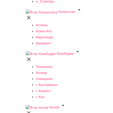
о. Суматра

Казахстан

Астана
Алма-Ата
Караганда
Шымкент

Камбоджа

Пномпень
Ангкор
Сиемреап
г. Баттамбанг
г. Кампот
г. Кеп

Китай