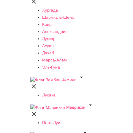

Хургада
Шарм-эль-Шейх
Каир
Александрия
Луксор
Асуан
Дахаб
Марса-Алам
Эль-Гуна

Замбия

Лусака

Маврикий

Порт-Луи
