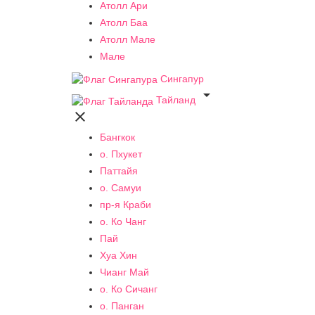
Атолл Ари
Атолл Баа
Атолл Мале
Мале
Сингапур

Тайланд

Бангкок
о. Пхукет
Паттайя
о. Самуи
пр-я Краби
о. Ко Чанг
Пай
Хуа Хин
Чианг Май
о. Ко Сичанг
о. Панган