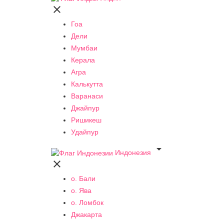

Гоа
Дели
Мумбаи
Керала
Агра
Калькутта
Варанаси
Джайпур
Ришикеш
Удайпур

Индонезия

о. Бали
о. Ява
о. Ломбок
Джакарта