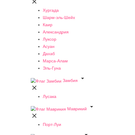

Хургада
Шарм-эль-Шейх
Каир
Александрия
Луксор
Асуан
Дахаб
Марса-Алам
Эль-Гуна

Замбия

Лусака

Маврикий

Порт-Луи
