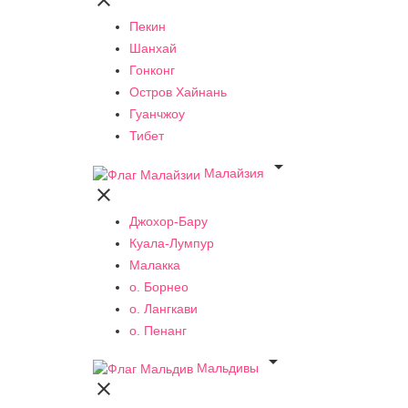

Пекин
Шанхай
Гонконг
Остров Хайнань
Гуанчжоу
Тибет

Малайзия

Джохор-Бару
Куала-Лумпур
Малакка
о. Борнео
о. Лангкави
о. Пенанг

Мальдивы
