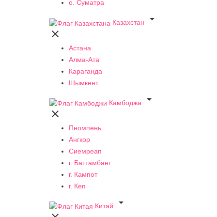
о. Суматра

Казахстан

Астана
Алма-Ата
Караганда
Шымкент

Камбоджа

Пномпень
Ангкор
Сиемреап
г. Баттамбанг
г. Кампот
г. Кеп

Китай