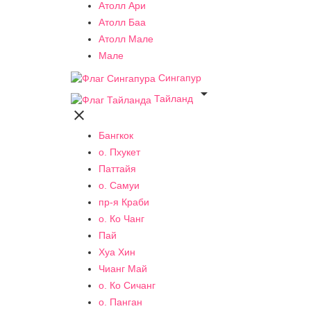
Атолл Ари
Атолл Баа
Атолл Мале
Мале
Сингапур

Тайланд

Бангкок
о. Пхукет
Паттайя
о. Самуи
пр-я Краби
о. Ко Чанг
Пай
Хуа Хин
Чианг Май
о. Ко Сичанг
о. Панган