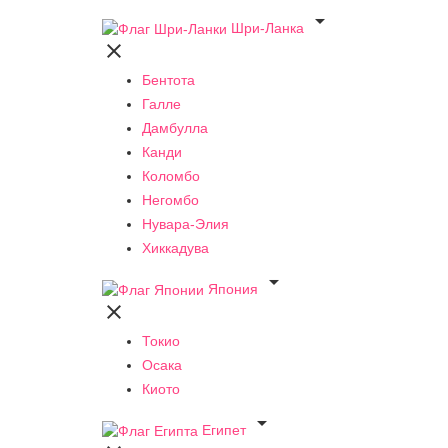

Шри-Ланка

Бентота
Галле
Дамбулла
Канди
Коломбо
Негомбо
Нувара-Элия
Хиккадува

Япония

Токио
Осака
Киото

Египет