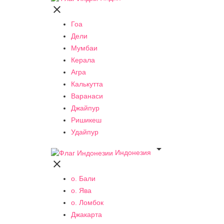

Гоа
Дели
Мумбаи
Керала
Агра
Калькутта
Варанаси
Джайпур
Ришикеш
Удайпур

Индонезия

о. Бали
о. Ява
о. Ломбок
Джакарта