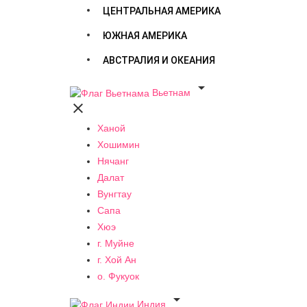
ЦЕНТРАЛЬНАЯ АМЕРИКА
ЮЖНАЯ АМЕРИКА
АВСТРАЛИЯ И ОКЕАНИЯ

Вьетнам

Ханой
Хошимин
Нячанг
Далат
Вунгтау
Сапа
Хюэ
г. Муйне
г. Хой Ан
о. Фукуок

Индия