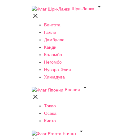

Шри-Ланка

Бентота
Галле
Дамбулла
Канди
Коломбо
Негомбо
Нувара-Элия
Хиккадува

Япония

Токио
Осака
Киото

Египет