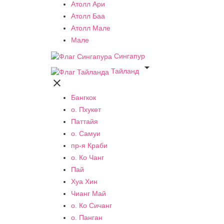
Атолл Ари
Атолл Баа
Атолл Мале
Мале
Сингапур

Тайланд

Бангкок
о. Пхукет
Паттайя
о. Самуи
пр-я Краби
о. Ко Чанг
Пай
Хуа Хин
Чианг Май
о. Ко Сичанг
о. Панган