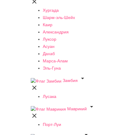

Хургада
Шарм-эль-Шейх
Каир
Александрия
Луксор
Асуан
Дахаб
Марса-Алам
Эль-Гуна

Замбия

Лусака

Маврикий

Порт-Луи
