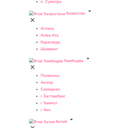
о. Суматра

Казахстан

Астана
Алма-Ата
Караганда
Шымкент

Камбоджа

Пномпень
Ангкор
Сиемреап
г. Баттамбанг
г. Кампот
г. Кеп

Китай