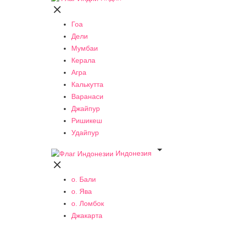

Гоа
Дели
Мумбаи
Керала
Агра
Калькутта
Варанаси
Джайпур
Ришикеш
Удайпур

Индонезия

о. Бали
о. Ява
о. Ломбок
Джакарта