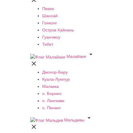

Пекин
Шанхай
Гонконг
Остров Хайнань
Гуанчжоу
Тибет

Малайзия

Джохор-Бару
Куала-Лумпур
Малакка
о. Борнео
о. Лангкави
о. Пенанг

Мальдивы
