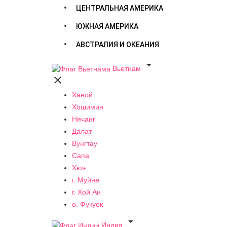
ЦЕНТРАЛЬНАЯ АМЕРИКА
ЮЖНАЯ АМЕРИКА
АВСТРАЛИЯ И ОКЕАНИЯ

Вьетнам

Ханой
Хошимин
Нячанг
Далат
Вунгтау
Сапа
Хюэ
г. Муйне
г. Хой Ан
о. Фукуок

Индия