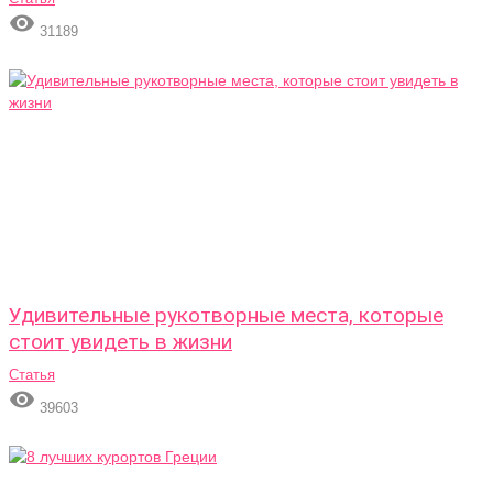

31189
Удивительные рукотворные места, которые
стоит увидеть в жизни
Статья

39603