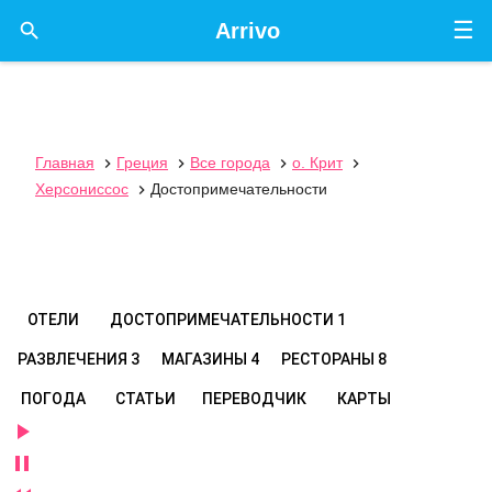
☰

Arrivo
Главная
Греция
Все города
о. Крит




Херсониссос
Достопримечательности

ОТЕЛИ
ДОСТОПРИМЕЧАТЕЛЬНОСТИ
1
РАЗВЛЕЧЕНИЯ
3
МАГАЗИНЫ
4
РЕСТОРАНЫ
8
ПОГОДА
СТАТЬИ
ПЕРЕВОДЧИК
КАРТЫ

