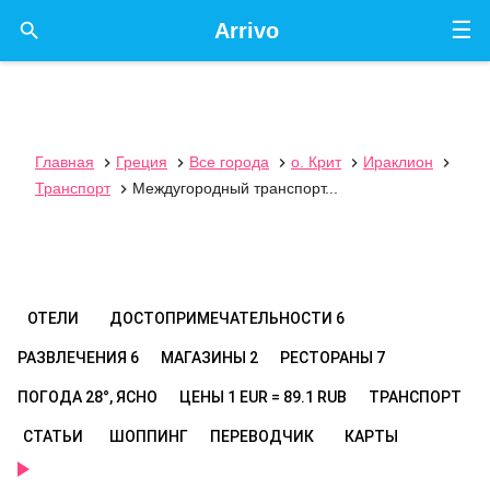
☰

Arrivo
Главная
Греция
Все города
о. Крит
Ираклион





Транспорт
Междугородный транспорт...

ОТЕЛИ
ДОСТОПРИМЕЧАТЕЛЬНОСТИ
6
РАЗВЛЕЧЕНИЯ
6
МАГАЗИНЫ
2
РЕСТОРАНЫ
7
ПОГОДА
28°, ЯСНО
ЦЕНЫ
1 EUR = 89.1 RUB
ТРАНСПОРТ
СТАТЬИ
ШОППИНГ
ПЕРЕВОДЧИК
КАРТЫ
