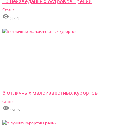
10 неизведанных островов Греции
Статья

39048
5 отличных малоизвестных курортов
Статья

59039