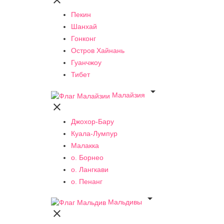

Пекин
Шанхай
Гонконг
Остров Хайнань
Гуанчжоу
Тибет

Малайзия

Джохор-Бару
Куала-Лумпур
Малакка
о. Борнео
о. Лангкави
о. Пенанг

Мальдивы
