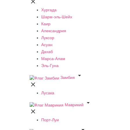

Хургада
Шарм-эль-Шейх
Каир
Александрия
Луксор
Асуан
Дахаб
Марса-Алам
Эль-Гуна

Замбия

Лусака

Маврикий

Порт-Луи
