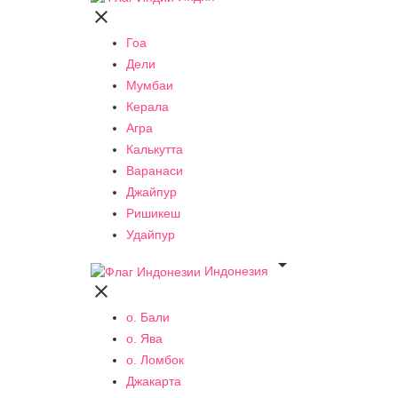

Гоа
Дели
Мумбаи
Керала
Агра
Калькутта
Варанаси
Джайпур
Ришикеш
Удайпур

Индонезия

о. Бали
о. Ява
о. Ломбок
Джакарта