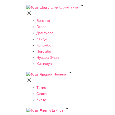

Шри-Ланка

Бентота
Галле
Дамбулла
Канди
Коломбо
Негомбо
Нувара-Элия
Хиккадува

Япония

Токио
Осака
Киото

Египет