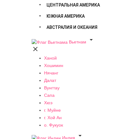
ЦЕНТРАЛЬНАЯ АМЕРИКА
ЮЖНАЯ АМЕРИКА
АВСТРАЛИЯ И ОКЕАНИЯ

Вьетнам

Ханой
Хошимин
Нячанг
Далат
Вунгтау
Сапа
Хюэ
г. Муйне
г. Хой Ан
о. Фукуок

Индия