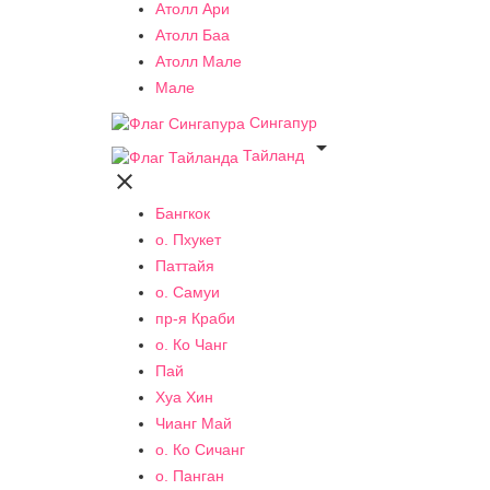
Атолл Ари
Атолл Баа
Атолл Мале
Мале
Сингапур

Тайланд

Бангкок
о. Пхукет
Паттайя
о. Самуи
пр-я Краби
о. Ко Чанг
Пай
Хуа Хин
Чианг Май
о. Ко Сичанг
о. Панган