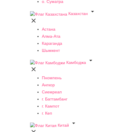
о. Суматра

Казахстан

Астана
Алма-Ата
Караганда
Шымкент

Камбоджа

Пномпень
Ангкор
Сиемреап
г. Баттамбанг
г. Кампот
г. Кеп

Китай