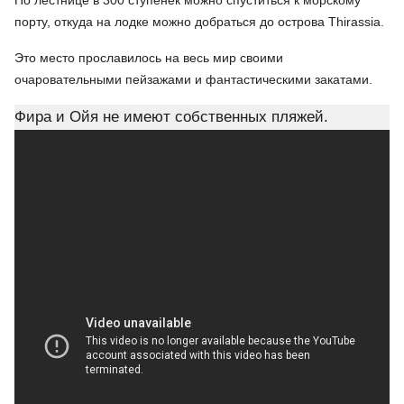
По лестнице в 300 ступенек можно спуститься к морскому
порту, откуда на лодке можно добраться до острова Thirassia.
Это место прославилось на весь мир своими
очаровательными пейзажами и фантастическими закатами.
Фира и Ойя не имеют собственных пляжей.