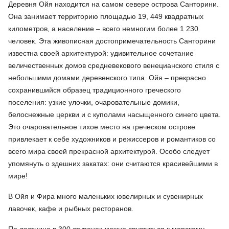
Деревня Ойя находится на самом севере острова Санторини.
Она занимает территорию площадью 19, 449 квадратных
километров, а население – всего немногим более 1 230
человек. Эта живописная достопримечательность Санторини
известна своей архитектурой: удивительное сочетание
величественных домов средневекового венецианского стиля с
небольшими домами деревенского типа. Ойя – прекрасно
сохранившийся образец традиционного греческого
поселения: узкие улочки, очаровательные домики,
белоснежные церкви и с куполами насыщенного синего цвета.
Это очаровательное тихое место на греческом острове
привлекает к себе художников и режиссеров и романтиков со
всего мира своей прекрасной архитектурой. Особо следует
упомянуть о здешних закатах: они считаются красивейшими в
мире!
В Ойя и Фира много маленьких ювелирных и сувенирных
лавочек, кафе и рыбных ресторанов.