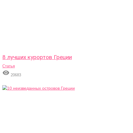
8 лучших курортов Греции
Статья

20683