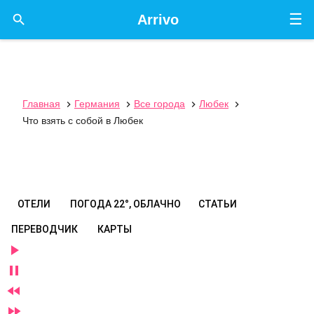
☰

Arrivo
Главная
Германия
Все города
Любек




Что взять с собой в Любек
ОТЕЛИ
ПОГОДА
22°, ОБЛАЧНО
СТАТЬИ
ПЕРЕВОДЧИК
КАРТЫ



