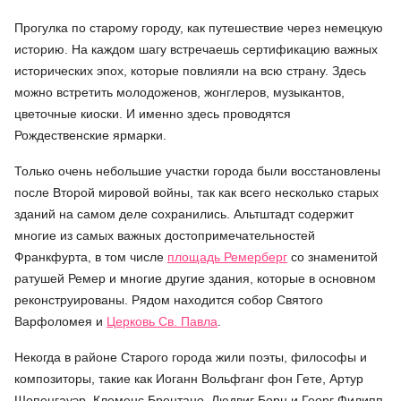
Прогулка по старому городу, как путешествие через немецкую
историю. На каждом шагу встречаешь сертификацию важных
исторических эпох, которые повлияли на всю страну. Здесь
можно встретить молодоженов, жонглеров, музыкантов,
цветочные киоски. И именно здесь проводятся
Рождественские ярмарки.
Только очень небольшие участки города были восстановлены
после Второй мировой войны, так как всего несколько старых
зданий на самом деле сохранились. Альтштадт содержит
многие из самых важных достопримечательностей
Франкфурта, в том числе
площадь Ремерберг
со знаменитой
ратушей Ремер и многие другие здания, которые в основном
реконструированы. Рядом находится собор Святого
Варфоломея и
Церковь Св. Павла
.
Некогда в районе Старого города жили поэты, философы и
композиторы, такие как Иоганн Вольфганг фон Гете, Артур
Шопенгауэр, Клеменс Брентано, Людвиг Борн и Георг Филипп