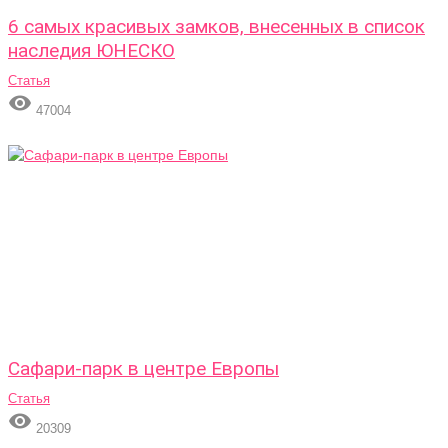
6 самых красивых замков, внесенных в список
наследия ЮНЕСКО
Статья

47004
Сафари-парк в центре Европы
Статья

20309