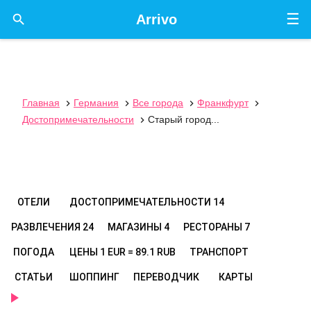
☰

Arrivo
Главная
Германия
Все города
Франкфурт




Достопримечательности
Старый город...

ОТЕЛИ
ДОСТОПРИМЕЧАТЕЛЬНОСТИ
14
РАЗВЛЕЧЕНИЯ
24
МАГАЗИНЫ
4
РЕСТОРАНЫ
7
ПОГОДА
ЦЕНЫ
1 EUR = 89.1 RUB
ТРАНСПОРТ
СТАТЬИ
ШОППИНГ
ПЕРЕВОДЧИК
КАРТЫ
