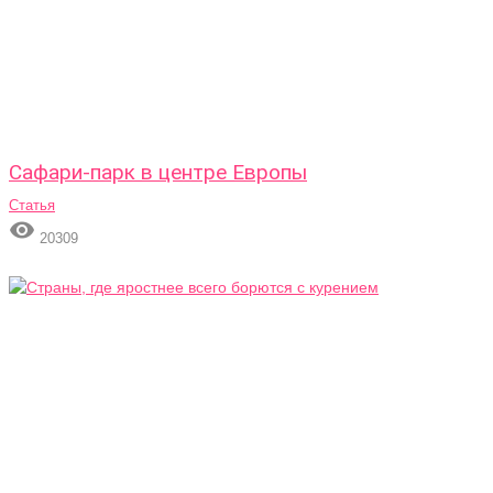
Сафари-парк в центре Европы
Статья

20309