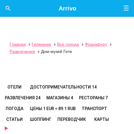
☰

Arrivo
Главная
Германия
Все города
Франкфурт




Развлечения
Дом-музей Гете

ОТЕЛИ
ДОСТОПРИМЕЧАТЕЛЬНОСТИ
14
РАЗВЛЕЧЕНИЯ
24
МАГАЗИНЫ
4
РЕСТОРАНЫ
7
ПОГОДА
ЦЕНЫ
1 EUR = 89.1 RUB
ТРАНСПОРТ
СТАТЬИ
ШОППИНГ
ПЕРЕВОДЧИК
КАРТЫ
