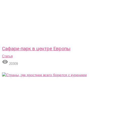
Сафари-парк в центре Европы
Статья

20309