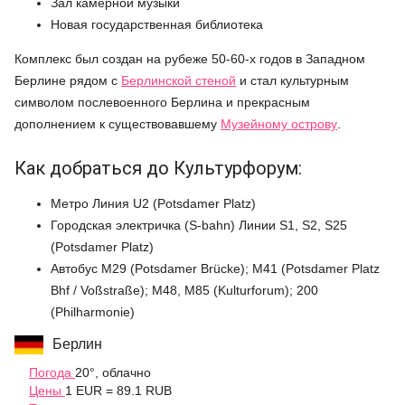
Зал камерной музыки
Новая государственная библиотека
Комплекс был создан на рубеже 50-60-х годов в Западном
Берлине рядом с
Берлинской стеной
и стал культурным
символом послевоенного Берлина и прекрасным
дополнением к существовавшему
Музейному острову
.
Как добраться до Культурфорум:
Метро Линия U2 (Potsdamer Platz)
Городская электричка (S-bahn) Линии S1, S2, S25
(Potsdamer Platz)
Автобус M29 (Potsdamer Brücke); M41 (Potsdamer Platz
Bhf / Voßstraße); M48, M85 (Kulturforum); 200
(Philharmonie)
Берлин
Погода
20°, облачно
Цены
1 EUR = 89.1 RUB