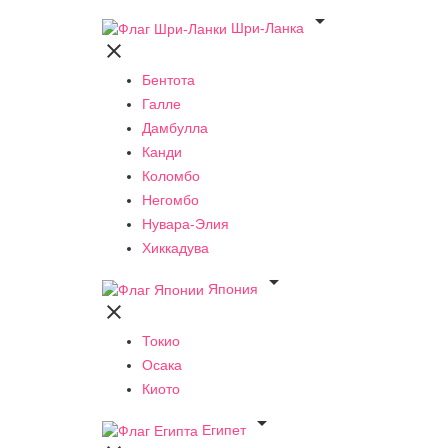

Шри-Ланка

Бентота
Галле
Дамбулла
Канди
Коломбо
Негомбо
Нувара-Элия
Хиккадува

Япония

Токио
Осака
Киото

Египет