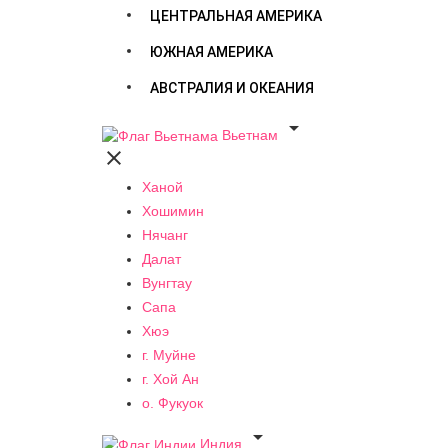
ЦЕНТРАЛЬНАЯ АМЕРИКА
ЮЖНАЯ АМЕРИКА
АВСТРАЛИЯ И ОКЕАНИЯ

Вьетнам

Ханой
Хошимин
Нячанг
Далат
Вунгтау
Сапа
Хюэ
г. Муйне
г. Хой Ан
о. Фукуок

Индия