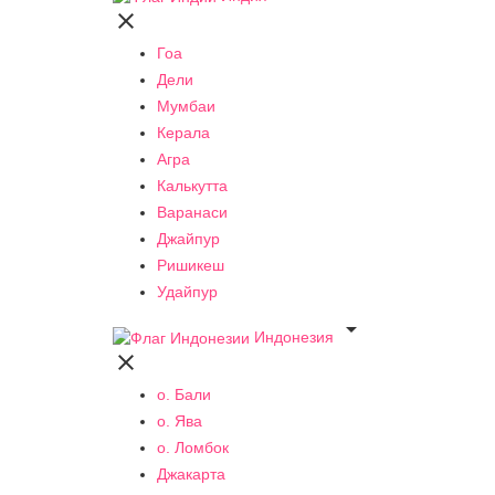

Гоа
Дели
Мумбаи
Керала
Агра
Калькутта
Варанаси
Джайпур
Ришикеш
Удайпур

Индонезия

о. Бали
о. Ява
о. Ломбок
Джакарта