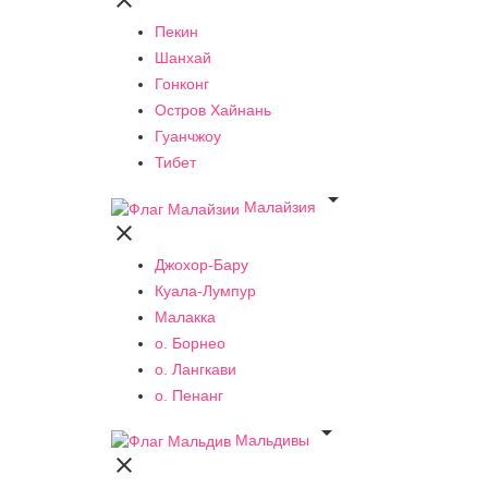

Пекин
Шанхай
Гонконг
Остров Хайнань
Гуанчжоу
Тибет

Малайзия

Джохор-Бару
Куала-Лумпур
Малакка
о. Борнео
о. Лангкави
о. Пенанг

Мальдивы
