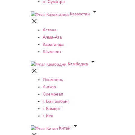
о. Суматра

Казахстан

Астана
Алма-Ата
Караганда
Шымкент

Камбоджа

Пномпень
Ангкор
Сиемреап
г. Баттамбанг
г. Кампот
г. Кеп

Китай