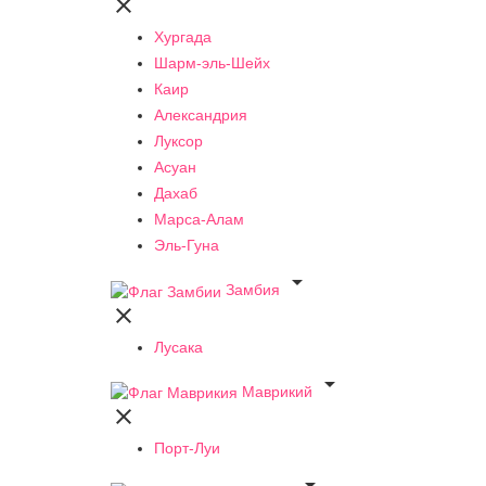

Хургада
Шарм-эль-Шейх
Каир
Александрия
Луксор
Асуан
Дахаб
Марса-Алам
Эль-Гуна

Замбия

Лусака

Маврикий

Порт-Луи
