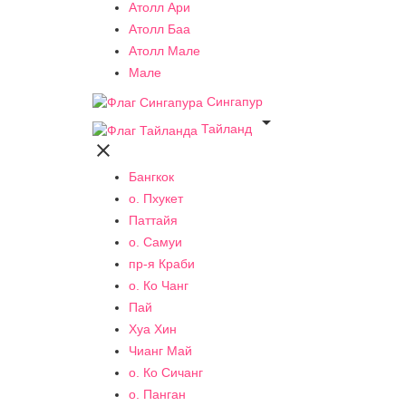
Атолл Ари
Атолл Баа
Атолл Мале
Мале
Сингапур

Тайланд

Бангкок
о. Пхукет
Паттайя
о. Самуи
пр-я Краби
о. Ко Чанг
Пай
Хуа Хин
Чианг Май
о. Ко Сичанг
о. Панган