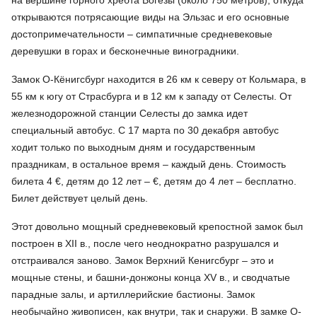
открываются потрясающие виды на Эльзас и его основные
достопримечательности – симпатичные средневековые
деревушки в горах и бесконечные виноградники.
Замок О-Кёнигсбург находится в 26 км к северу от Кольмара, в
55 км к югу от Страсбурга и в 12 км к западу от Селесты. От
железнодорожной станции Селесты до замка идет
специальный автобус. С 17 марта по 30 декабря автобус
ходит только по выходным дням и государственным
праздникам, в остальное время – каждый день. Стоимость
билета 4 €, детям до 12 лет – €, детям до 4 лет – бесплатно.
Билет действует целый день.
Этот довольно мощный средневековый крепостной замок был
построен в XII в., после чего неоднократно разрушался и
отстраивался заново. Замок Верхний Кенигсбург – это и
мощные стены, и башни-донжоны конца XV в., и сводчатые
парадные залы, и артиллерийские бастионы. Замок
необычайно живописен, как внутри, так и снаружи. В замке О-