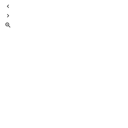


