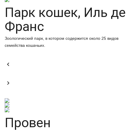
Парк кошек, Иль де
Франс
Зоологический парк, в котором содержится около 25 видов
семейства кошачьих.


Провен