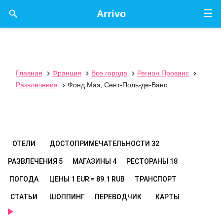
☰

Arrivo
Главная
Франция
Все города
Регион Прованс




Развлечения
Фонд Маэ, Сент-Поль-де-Ванс

ОТЕЛИ
ДОСТОПРИМЕЧАТЕЛЬНОСТИ
32
РАЗВЛЕЧЕНИЯ
5
МАГАЗИНЫ
4
РЕСТОРАНЫ
18
ПОГОДА
ЦЕНЫ
1 EUR = 89.1 RUB
ТРАНСПОРТ
СТАТЬИ
ШОППИНГ
ПЕРЕВОДЧИК
КАРТЫ
