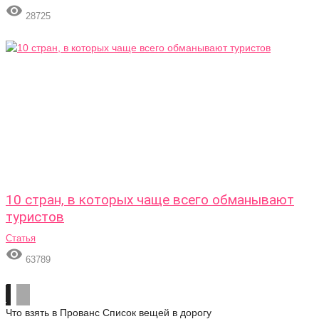

28725
10 стран, в которых чаще всего обманывают
туристов
Статья

63789
Что взять в Прованс
Список вещей в дорогу