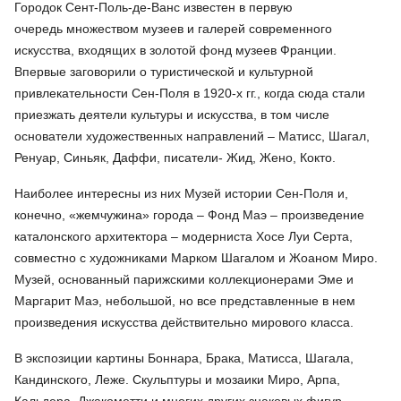
Городок Сент-Поль-де-Ванс известен в первую
очередь множеством музеев и галерей современного
искусства, входящих в золотой фонд музеев Франции.
Впервые заговорили о туристической и культурной
привлекательности Сен-Поля в 1920-х гг., когда сюда стали
приезжать деятели культуры и искусства, в том числе
основатели художественных направлений – Матисс, Шагал,
Ренуар, Синьяк, Даффи, писатели- Жид, Жено, Кокто.
Наиболее интересны из них Музей истории Сен-Поля и,
конечно, «жемчужина» города – Фонд Маэ – произведение
каталонского архитектора – модерниста Хосе Луи Серта,
совместно с художниками Марком Шагалом и Жоаном Миро.
Музей, основанный парижскими коллекционерами Эме и
Маргарит Маэ, небольшой, но все представленные в нем
произведения искусства действительно мирового класса.
В экспозиции картины Боннара, Брака, Матисса, Шагала,
Кандинского, Леже. Скульптуры и мозаики Миро, Арпа,
Кальдера, Джакометти и многих других знаковых фигур